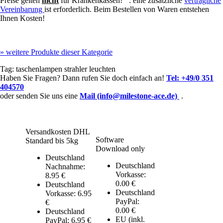
Preise gelten
nicht
für Krankenkassen!
: eine zusätzliche
vertragliche
Vereinbarung
ist erforderlich. Beim Bestellen von Waren entstehen
Ihnen Kosten!
»
weitere Produkte dieser Kategorie
Tag:
taschenlampen
strahler
leuchten
Haben Sie Fragen? Dann rufen Sie doch einfach an!
Tel:
+49/0 351
404570
oder senden Sie uns eine
Mail (info@milestone-ace.de)
.
Versandkosten DHL
Software
Standard bis 5kg
Download only
Deutschland
Deutschland
Nachnahme:
Vorkasse:
8.95 €
0.00 €
Deutschland
Deutschland
Vorkasse: 6.95
PayPal:
€
0.00 €
Deutschland
EU (inkl.
PayPal: 6.95 €