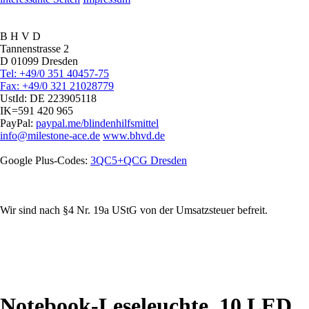
B H V D
Tannenstrasse 2
D 01099 Dresden
Tel: +49/0 351 40457-75
Fax: +49/0 321 21028779
UstId:
DE 223905118
IK=591 420 965
PayPal:
paypal.me/blindenhilfsmittel
info@milestone-ace.de
www.bhvd.de
Google Plus-Codes:
3QC5+QCG Dresden
Wir sind nach §4 Nr. 19a UStG von der Umsatzsteuer befreit.
Notebook-Leseleuchte, 10 LED,