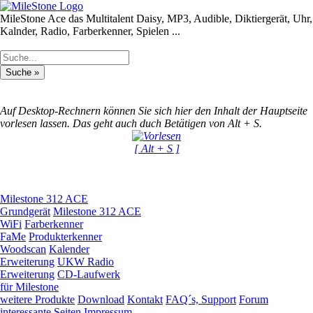
MileStone Ace das Multitalent
Daisy, MP3, Audible, Diktiergerät, Uhr,
Kalnder, Radio, Farberkenner, Spielen ...
Auf Desktop-Rechnern können Sie sich hier den Inhalt der Hauptseite
vorlesen lassen. Das geht auch duch Betätigen von Alt + S.
[ Alt + S ]
Milestone 312 ACE
Grundgerät
Milestone 312 ACE
WiFi
Farberkenner
FaMe
Produkterkenner
Woodscan
Kalender
Erweiterung
UKW Radio
Erweiterung
CD-Laufwerk
für Milestone
weitere Produkte
Download
Kontakt
FAQ´s, Support
Forum
interessante Seiten
Impressum