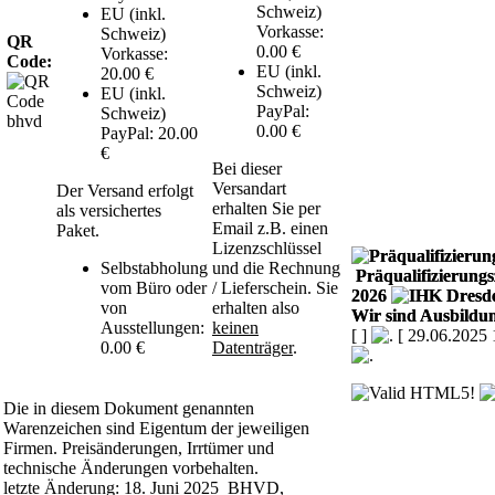
Schweiz)
EU (inkl.
Vorkasse:
Schweiz)
QR
0.00 €
Vorkasse:
Code:
EU (inkl.
20.00 €
Schweiz)
EU (inkl.
PayPal:
Schweiz)
0.00 €
PayPal: 20.00
€
Bei dieser
Versandart
Der Versand erfolgt
erhalten Sie per
als versichertes
Email z.B. einen
Paket.
Lizenzschlüssel
Selbstabholung
und die Rechnung
Präqualifizierungsz
vom Büro oder
/ Lieferschein. Sie
2026
von
erhalten also
Wir sind Ausbildun
Ausstellungen:
keinen
[
]
[ 29.06.2025 
0.00 €
Datenträger
.
Die in diesem Dokument genannten
Warenzeichen sind Eigentum der jeweiligen
Firmen. Preisänderungen, Irrtümer und
technische Änderungen vorbehalten.
letzte Änderung: 18. Juni 2025 BHVD,