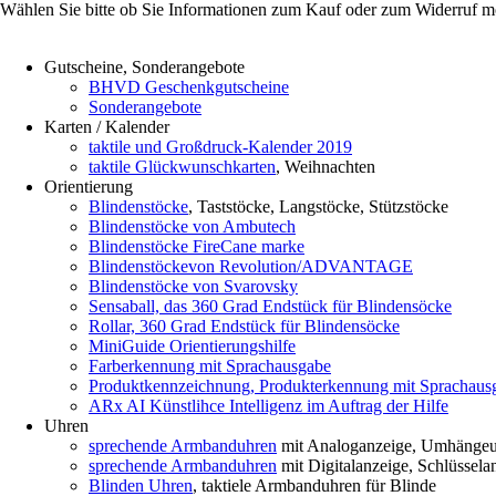
Wählen Sie bitte ob Sie Informationen zum Kauf oder zum Widerruf m
Gutscheine, Sonderangebote
BHVD Geschenkgutscheine
Sonderangebote
Karten / Kalender
taktile und Großdruck-Kalender 2019
taktile Glückwunschkarten
, Weihnachten
Orientierung
Blindenstöcke
, Taststöcke, Langstöcke, Stützstöcke
Blindenstöcke von Ambutech
Blindenstöcke FireCane marke
Blindenstöckevon Revolution/ADVANTAGE
Blindenstöcke von Svarovsky
Sensaball, das 360 Grad Endstück für Blindensöcke
Rollar, 360 Grad Endstück für Blindensöcke
MiniGuide Orientierungshilfe
Farberkennung mit Sprachausgabe
Produktkennzeichnung, Produkterkennung mit Sprachaus
ARx AI Künstlihce Intelligenz im Auftrag der Hilfe
Uhren
sprechende Armbanduhren
mit Analoganzeige, Umhänge
sprechende Armbanduhren
mit Digitalanzeige, Schlüssela
Blinden Uhren
, taktiele Armbanduhren für Blinde