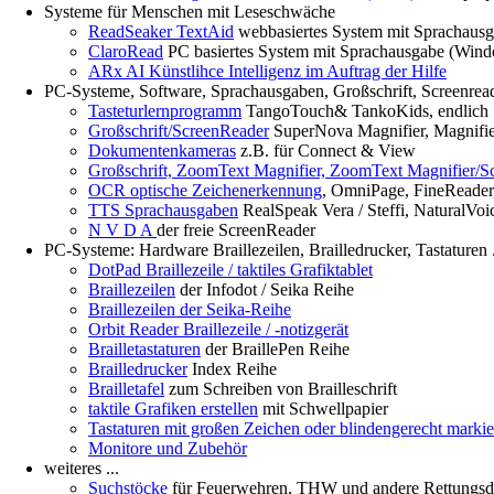
Systeme für Menschen mit Leseschwäche
ReadSeaker TextAid
webbasiertes System mit Sprachausga
ClaroRead
PC basiertes System mit Sprachausgabe (Win
ARx AI Künstlihce Intelligenz im Auftrag der Hilfe
PC-Systeme, Software, Sprachausgaben, Großschrift, Screenreade
Tasteturlernprogramm
TangoTouch& TankoKids, endlich 
Großschrift/ScreenReader
SuperNova Magnifier, Magnifi
Dokumentenkameras
z.B. für Connect & View
Großschrift, ZoomText Magnifier, ZoomText Magnifier/S
OCR optische Zeichenerkennung
, OmniPage, FineReader
TTS Sprachausgaben
RealSpeak Vera / Steffi, NaturalVoic
N V D A
der freie ScreenReader
PC-Systeme: Hardware Braillezeilen, Brailledrucker, Tastaturen .
DotPad Braillezeile / taktiles Grafiktablet
Braillezeilen
der Infodot / Seika Reihe
Braillezeilen der Seika-Reihe
Orbit Reader Braillezeile / -notizgerät
Brailletastaturen
der BraillePen Reihe
Brailledrucker
Index Reihe
Brailletafel
zum Schreiben von Brailleschrift
taktile Grafiken erstellen
mit Schwellpapier
Tastaturen mit großen Zeichen oder blindengerecht markie
Monitore und Zubehör
weiteres ...
Suchstöcke
für Feuerwehren, THW und andere Rettungsd