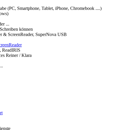
be (PC, Smartphone, Tablet, iPhone, Chromebook ....)
dows)
r ...
Schreiben können
er & ScreenReader, SuperNova USB
creenReader
, ReadIRIS
es Reiner / Klara
..
rt
ienste