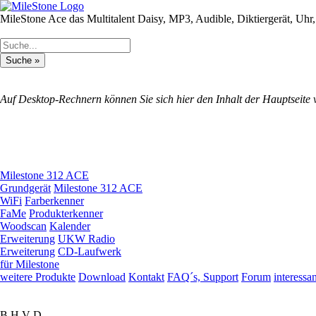
MileStone Ace das Multitalent
Daisy, MP3, Audible, Diktiergerät, Uhr,
Auf Desktop-Rechnern können Sie sich hier den Inhalt der Hauptseite 
Milestone 312 ACE
Grundgerät
Milestone 312 ACE
WiFi
Farberkenner
FaMe
Produkterkenner
Woodscan
Kalender
Erweiterung
UKW Radio
Erweiterung
CD-Laufwerk
für Milestone
weitere Produkte
Download
Kontakt
FAQ´s, Support
Forum
interessa
B H V D