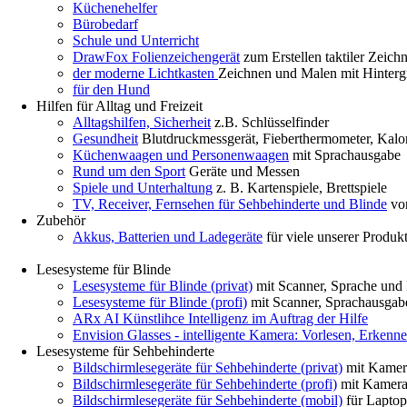
Küchenehelfer
Bürobedarf
Schule und Unterricht
DrawFox Folienzeichengerät
zum Erstellen taktiler Zeich
der moderne Lichtkasten
Zeichnen und Malen mit Hinter
für den Hund
Hilfen für Alltag und Freizeit
Alltagshilfen, Sicherheit
z.B. Schlüsselfinder
Gesundheit
Blutdruckmessgerät, Fieberthermometer, Kalor
Küchenwaagen und Personenwaagen
mit Sprachausgabe
Rund um den Sport
Geräte und Messen
Spiele und Unterhaltung
z. B. Kartenspiele, Brettspiele
TV, Receiver, Fernsehen für Sehbehinderte und Blinde
vo
Zubehör
Akkus, Batterien und Ladegeräte
für viele unserer Produk
Lesesysteme für Blinde
Lesesysteme für Blinde (privat)
mit Scanner, Sprache und 
Lesesysteme für Blinde (profi)
mit Scanner, Sprachausgabe
ARx AI Künstlihce Intelligenz im Auftrag der Hilfe
Envision Glasses - intelligente Kamera: Vorlesen, Erkenne
Lesesysteme für Sehbehinderte
Bildschirmlesegeräte für Sehbehinderte (privat)
mit Kamer
Bildschirmlesegeräte für Sehbehinderte (profi)
mit Kamera
Bildschirmlesegeräte für Sehbehinderte (mobil)
für Laptop