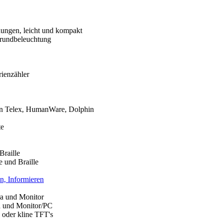
nungen, leicht und kompakt
grundbeleuchtung
ienzähler
n Telex, HumanWare, Dolphin
te
Braille
 und Braille
n, Informieren
a und Monitor
 und Monitor/PC
 oder kline TFT's