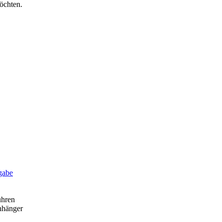
öchten.
gabe
uhren
nhänger