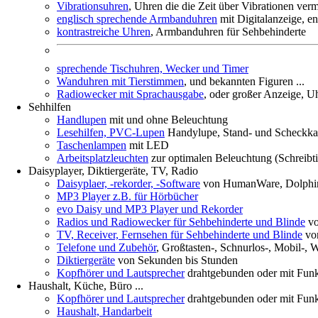
Vibrationsuhren
, Uhren die die Zeit über Vibrationen verm
englisch sprechende Armbanduhren
mit Digitalanzeige, en
kontrastreiche Uhren
, Armbanduhren für Sehbehinderte
sprechende Tischuhren, Wecker und Timer
Wanduhren mit Tierstimmen
, und bekannten Figuren ...
Radiowecker mit Sprachausgabe
, oder großer Anzeige, U
Sehhilfen
Handlupen
mit und ohne Beleuchtung
Lesehilfen, PVC-Lupen
Handylupe, Stand- und Scheckka
Taschenlampen
mit LED
Arbeitsplatzleuchten
zur optimalen Beleuchtung (Schreibt
Daisyplayer, Diktiergeräte, TV, Radio
Daisyplaer, -rekorder, -Software
von HumanWare, Dolphi
MP3 Player z.B. für Hörbücher
evo Daisy und MP3 Player und Rekorder
Radios und Radiowecker für Sehbehinderte und Blinde
vo
TV, Receiver, Fernsehen für Sehbehinderte und Blinde
vo
Telefone und Zubehör
, Großtasten-, Schnurlos-, Mobil-, 
Diktiergeräte
von Sekunden bis Stunden
Kopfhörer und Lautsprecher
drahtgebunden oder mit Fun
Haushalt, Küche, Büro ...
Kopfhörer und Lautsprecher
drahtgebunden oder mit Fun
Haushalt, Handarbeit