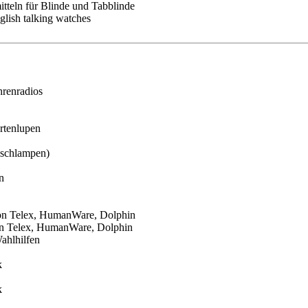
itteln für Blinde und Tabblinde
glish talking watches
hrenradios
rtenlupen
ischlampen)
n
n Telex, HumanWare, Dolphin
n Telex, HumanWare, Dolphin
Wahlhilfen
k
k