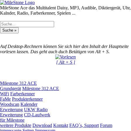
MileStone Ace das Multitalent
Daisy, MP3, Audible, Diktiergerät, Uhr,
Kalnder, Radio, Farberkenner, Spielen ...
Auf Desktop-Rechnern können Sie sich hier den Inhalt der Hauptseite
vorlesen lassen. Das geht auch duch Betätigen von Alt + S.
[ Alt + S ]
Milestone 312 ACE
Grundgerät
Milestone 312 ACE
WiFi
Farberkenner
FaMe
Produkterkenner
Woodscan
Kalender
Erweiterung
UKW Radio
Erweiterung
CD-Laufwerk
für Milestone
weitere Produkte
Download
Kontakt
FAQ´s, Support
Forum
interessante Seiten
Impressum