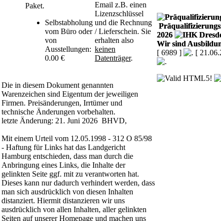
Email z.B. einen
Paket.
Lizenzschlüssel
Selbstabholung
und die Rechnung
Präqualifizierungsz
vom Büro oder
/ Lieferschein. Sie
2026
von
erhalten also
Wir sind Ausbildun
Ausstellungen:
keinen
[ 6989 ]
[ 21.06
0.00 €
Datenträger
.
Die in diesem Dokument genannten
Warenzeichen sind Eigentum der jeweiligen
Firmen. Preisänderungen, Irrtümer und
technische Änderungen vorbehalten.
letzte Änderung: 21. Juni 2026 BHVD,
Mit einem Urteil vom 12.05.1998 - 312 O 85/98
- Haftung für Links hat das Landgericht
Hamburg entschieden, dass man durch die
Anbringung eines Links, die Inhalte der
gelinkten Seite ggf. mit zu verantworten hat.
Dieses kann nur dadurch verhindert werden, dass
man sich ausdrücklich von diesen Inhalten
distanziert. Hiermit distanzieren wir uns
ausdrücklich von allen Inhalten, aller gelinkten
Seiten auf unserer Homepage und machen uns