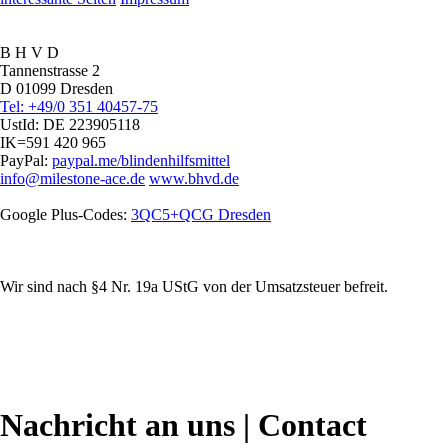
B H V D
Tannenstrasse 2
D 01099 Dresden
Tel: +49/0 351 40457-75
UstId:
DE 223905118
IK=591 420 965
PayPal:
paypal.me/blindenhilfsmittel
info@milestone-ace.de
www.bhvd.de
Google Plus-Codes:
3QC5+QCG Dresden
Wir sind nach §4 Nr. 19a UStG von der Umsatzsteuer befreit.
Nachricht an uns | Contact