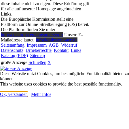
diese Inhalte nicht zu eigen. Diese Erklärung gilt
für alle auf unserer Homepage angebrachten
Links.
Die Europäische Kommission stellt eine
Plattform zur Online-Streitbeilegung (OS) bereit.
Die Plattform finden Sie unter
http://ec.europa.eu/consumers/odr/
Unsere E-
Mailadresse lautet:
info@milestone-ace.de
.
Seitenanfang
Impressum
AGB
Widerruf
Datenschutz
Urheberrechte
Kontakt
Links
Katalog (PDF)
Sitemap
große Anzeige
Schließen
X
Diese Website nutzt Cookies, um bestmögliche Funktionalität bieten zu
können.
This website uses cookies to provide the best possible functionality.
Ok, verstanden
Mehr Infos