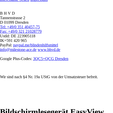
B H V D
Tannenstrasse 2
D 01099 Dresden
Tel: +49/0 351 40457-75
Fax: +49/0 321 21028779
UstId:
DE 223905118
IK=591 420 965
PayPal:
paypal.me/blindenhilfsmittel
info@milestone-ace.de
www.bhvd.de
Google Plus-Codes:
3QC5+QCG Dresden
Wir sind nach §4 Nr. 19a UStG von der Umsatzsteuer befreit.
Bildschirmlesegerät EasyView