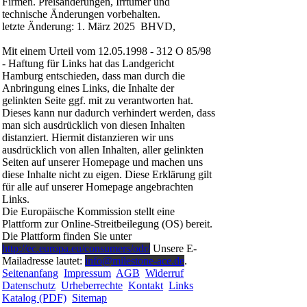
Firmen. Preisänderungen, Irrtümer und
technische Änderungen vorbehalten.
letzte Änderung: 1. März 2025 BHVD,
Mit einem Urteil vom 12.05.1998 - 312 O 85/98
- Haftung für Links hat das Landgericht
Hamburg entschieden, dass man durch die
Anbringung eines Links, die Inhalte der
gelinkten Seite ggf. mit zu verantworten hat.
Dieses kann nur dadurch verhindert werden, dass
man sich ausdrücklich von diesen Inhalten
distanziert. Hiermit distanzieren wir uns
ausdrücklich von allen Inhalten, aller gelinkten
Seiten auf unserer Homepage und machen uns
diese Inhalte nicht zu eigen. Diese Erklärung gilt
für alle auf unserer Homepage angebrachten
Links.
Die Europäische Kommission stellt eine
Plattform zur Online-Streitbeilegung (OS) bereit.
Die Plattform finden Sie unter
http://ec.europa.eu/consumers/odr/
Unsere E-
Mailadresse lautet:
info@milestone-ace.de
.
Seitenanfang
Impressum
AGB
Widerruf
Datenschutz
Urheberrechte
Kontakt
Links
Katalog (PDF)
Sitemap