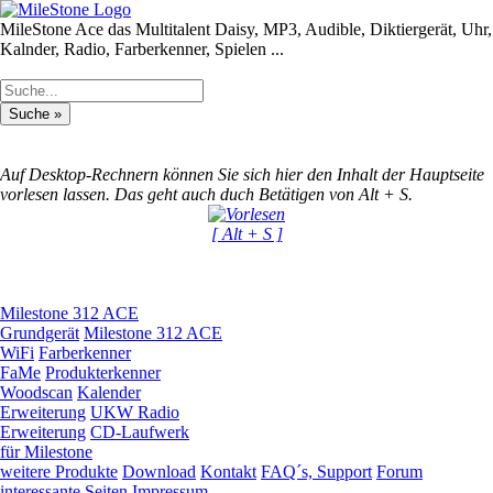
MileStone Ace das Multitalent
Daisy, MP3, Audible, Diktiergerät, Uhr,
Kalnder, Radio, Farberkenner, Spielen ...
Auf Desktop-Rechnern können Sie sich hier den Inhalt der Hauptseite
vorlesen lassen. Das geht auch duch Betätigen von Alt + S.
[ Alt + S ]
Milestone 312 ACE
Grundgerät
Milestone 312 ACE
WiFi
Farberkenner
FaMe
Produkterkenner
Woodscan
Kalender
Erweiterung
UKW Radio
Erweiterung
CD-Laufwerk
für Milestone
weitere Produkte
Download
Kontakt
FAQ´s, Support
Forum
interessante Seiten
Impressum