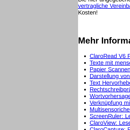
vertragliche Verein
Kosten!
Mehr Inform
ClaroRead V6 
Texte mit mens
Papier Scannen,
Darstellung von
Text Hervorheb
Rechtschreibprü
Wortvorhersag
Verknüpfung mi
Multisensorich
ScreenRuler: L
ClaroView:
Les
ClaroCapture: 