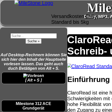
Mile
Versandkosten DHL
Daisy, MP3, A
Standard bis 5kg
Deutschland
ClaroRea
Nachnahme: 8.95 €
Deutschland
Schreib-
Vorkasse: 6.95 €
Auf Desktop-Rechnern können Sie
Deutschland PayPal:
sich hier den Inhalt der Hauptseite
6.95 €
vorlesen lassen. Das geht auch
EU (inkl. Schweiz)
duch Betätigen von Alt + S.
QR Code:
Vorkasse: 20.00 €
Einfürhrung
EU (inkl. Schweiz)
[ Alt + S ]
PayPal: 20.00 €
ClaroRead ist eine 
Der Versand erfolgt als
Schwierigkeiten mit
versichertes Paket.
Milestone 312 ACE
hohe Flexibilität v
Grundgerät
den Zugang zu einer
Selbstabholung vom