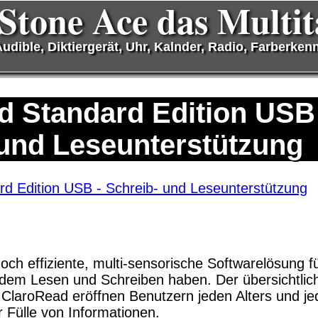
Stone Ace das Multit
udible, Diktiergerät, Uhr, Kalnder, Radio, Farberkenne
d Standard Edition USB 
Software Download only
 und Leseunterstützung
Deutschland Vorkasse: 0.00 €
Deutschland PayPal: 0.00 €
EU (inkl. Schweiz) Vorkasse: 0.00 €
EU (inkl. Schweiz) PayPal: 0.00 €
Bei dieser Versandart erhalten Sie per Email z.B. 
Lizenzschlüssel und die Rechnung / Lieferschein. S
hoch effiziente, multi-sensorische Softwarelösung 
also
keinen Datenträger
.
 dem Lesen und Schreiben haben. Der übersichtlic
on ClaroRead eröffnen Benutzern jeden Alters und j
 Fülle von Informationen.