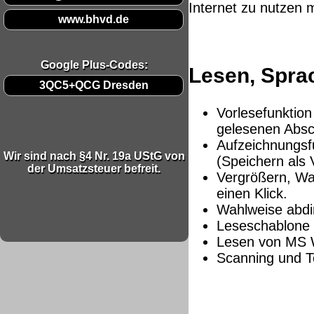
Internet zu nutzen
www.bhvd.de
Google Plus-Codes:
Lesen, Spra
3QC5+QCG Dresden
Vorlesefunktion
gelesenen Absc
Aufzeichnungsf
Wir sind nach §4 Nr. 19a UStG von
(Speichern als
der Umsatzsteuer befreit.
Vergrößern, Wah
einen Klick.
Wahlweise abdi
Leseschablone
Lesen von MS W
Scanning und T