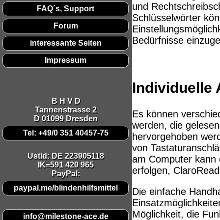
und Rechtschreibsch
Diese Website nutzt Cookies, um bestmögliche Fun
FAQ´s, Support
Schlüsselwörter könn
This website uses cookies to provide the best possi
Forum
Einstellungsmöglich
Bedürfnisse einzug
Ok, verstanden
Mehr Infos
interessante Seiten
Impressum
Individuelle
B H V D
Tannenstrasse 2
Es können verschie
D 01099 Dresden
werden, die gelesen
Tel: +49/0 351 40457-75
hervorgehoben werde
von Tastaturanschlä
UstId:
DE 223905118
am Computer kann 
IK=591 420 965
erfolgen, ClaroRead
PayPal:
paypal.me/blindenhilfsmittel
Die einfache Handha
Einsatzmöglichkeite
Möglichkeit, die Fu
info@milestone-ace.de