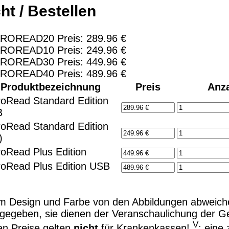
ht / Bestellen
AROREAD20 Preis: 289.96 €
AROREAD10 Preis: 249.96 €
AROREAD30 Preis: 449.96 €
AROREAD40 Preis: 489.96 €
Produktbezeichnung
Preis
Anz
roRead Standard Edition
B
roRead Standard Edition
)
roRead Plus Edition
roRead Plus Edition USB
m Design und Farbe von den Abbildungen abweiche
gegeben, sie dienen der Veranschaulichung der Ge
V
en Preise gelten
nicht
für Krankenkassen!
: eine 