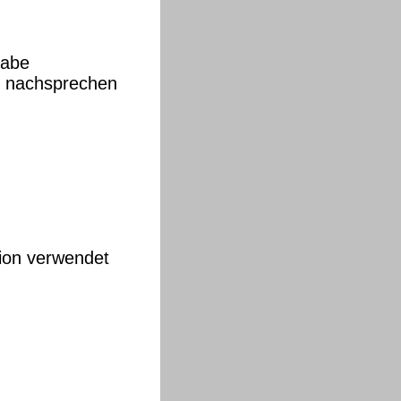
gabe
le nachsprechen
tion verwendet