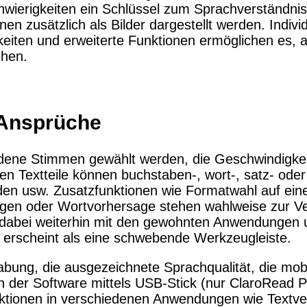
wierigkeiten ein Schlüssel zum Sprachverständnis
ktionalität bieten zu können.
en zusätzlich als Bilder dargestellt werden. Individ
ble functionality.
keiten und erweiterte Funktionen ermöglichen es, a
ehen.
 Ansprüche
dene Stimmen gewählt werden, die Geschwindigkei
en Textteile können buchstaben-, wort-, satz- oder
n usw. Zusatzfunktionen wie Formatwahl auf einen
gen oder Wortvorhersage stehen wahlweise zur Ve
dabei weiterhin mit den gewohnten Anwendungen
 erscheint als eine schwebende Werkzeugleiste.
bung, die ausgezeichnete Sprachqualität, die mob
n der Software mittels USB-Stick (nur ClaroRead 
nktionen in verschiedenen Anwendungen wie Textve