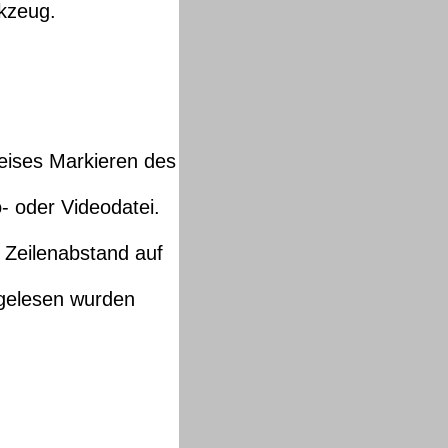
kzeug.
weises Markieren des
- oder Videodatei.
, Zeilenabstand auf
 gelesen wurden