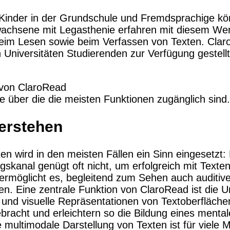
, Kinder in der Grundschule und Fremdsprachige 
wachsene mit Legasthenie erfahren mit diesem We
beim Lesen sowie beim Verfassen von Texten. Clar
 Universitäten Studierenden zur Verfügung gestell
sind Eigentum der jeweiligen Firmen. Preisänder
e über die die meisten Funktionen zugänglich sind.
Haftung für Links hat das Landgericht Hamburg en
halte der gelinkten Seite ggf. mit zu verantworten 
erstehen
 ausdrücklich von diesen Inhalten distanziert. Hie
ten, aller gelinkten Seiten auf unserer Homepage 
 gilt für alle auf unserer Homepage angebrachten Li
n wird in den meisten Fällen ein Sinn eingesetzt
ur Online-Streitbeilegung (OS) bereit. Die Plattfo
kanal genügt oft nicht, um erfolgreich mit Text
re E-Mailadresse lautet:
info@milestone-ace.de
.
rmöglicht es, begleitend zum Sehen auch auditive
chutz
Urheberrechte
Kontakt
Links
Katalog (PD
en. Eine zentrale Funktion von ClaroRead ist die
e und visuelle Repräsentationen von Textoberfläche
racht und erleichtern so die Bildung eines mental
 multimodale Darstellung von Texten ist für viele