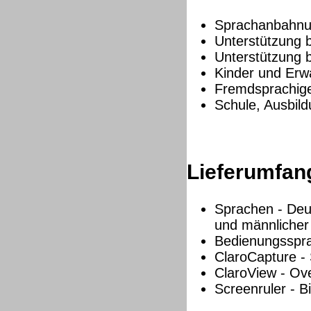
Sprachanbahn
Unterstützung b
Unterstützung b
Kinder und Er
Fremdsprachige
Schule, Ausbild
Lieferumfan
Sprachen - Deut
und männlicher
Bedienungsspra
ClaroCapture -
ClaroView - Ove
Screenruler - B