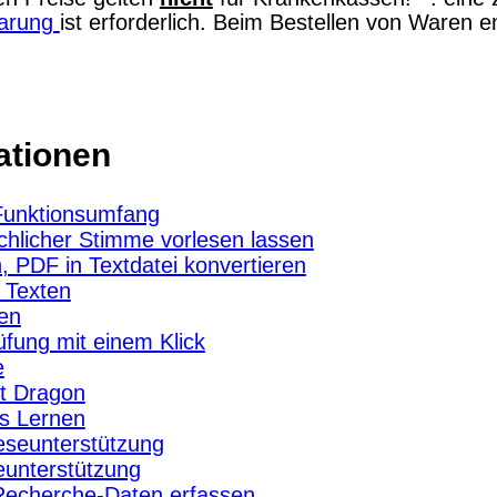
barung
ist erforderlich. Beim Bestellen von Waren 
ationen
Funktionsumfang
chlicher Stimme vorlesen lassen
 PDF in Textdatei konvertieren
 Texten
en
fung mit einem Klick
e
t Dragon
es Lernen
eseunterstützung
eunterstützung
Recherche-Daten erfassen