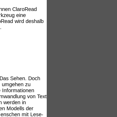
können ClaroRead
rkzeug eine
oRead wird deshalb
t.
Legasthenie
ungen,
tschieden,
hat. Dieses
rmit
und machen
nks.
: Das Sehen. Doch
rm finden
en umgehen zu
 Informationen
F)
 Umwandlung von Text
n werden in
en Modells der
 Menschen mit Lese-