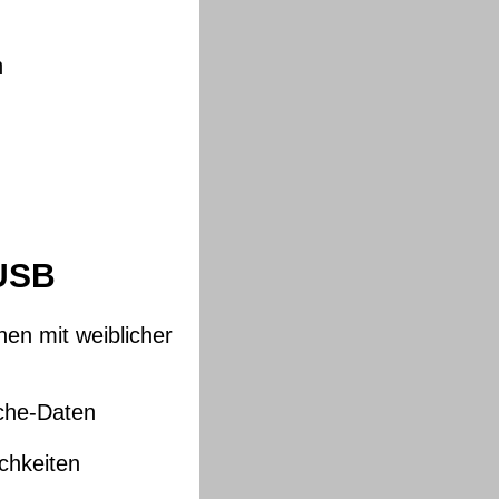
n
 USB
hen mit weiblicher
che-Daten
ichkeiten