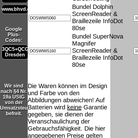
Bundel Dolphin
www.bhvd.de
ScreenReader &
Braillezeile InfoDot
80se
Google
Plus-
Bundel SuperNova
Codes:
Magnifer
3QC5+QCG
ScreenReader &
Dresden
Braillezeile InfoDot
80se
Die Waren können im Design
Wir sind
nach §4 Nr.
und Farbe von den
19a UStG
Abbildungen abweichen! Auf
von der
Batterien wird
keine
Garantie
Umsatzsteuer
gegeben, sie dienen der
befreit.
Veranschaulichung der
Gebrauchsfähigkeit. Die hier
angegebenen Preise gelten