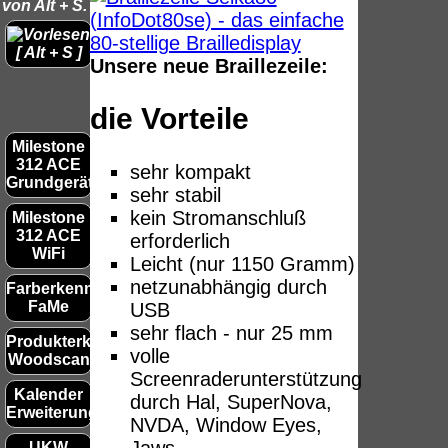
PayPal: 20.00
von Alt + S.
€
Bei dieser
[ Alt + S ]
Versandart
Unsere neue Braillezeile:
Der Versand erfolgt
erhalten Sie per
als versichertes
Email z.B. einen
die Vorteile
Paket.
Lizenzschlüssel
und die
Milestone
Selbstabholung
312 ACE
Rechnung /
sehr kompakt
vom Büro oder
Grundgerät
Lieferschein. Sie
sehr stabil
Präq
von
erhalten also
kein Stromanschluß
Milestone
2026
Ausstellungen:
312 ACE
keinen
erforderlich
Wir 
0.00 €
WiFi
Datenträger
.
Leicht (nur 1150 Gramm)
[ 561
netzunabhängig durch
Farberkenner
FaMe
USB
Die in diesem Dokument genannten
sehr flach - nur 25 mm
Warenzeichen sind Eigentum der jeweiligen
Produkterkenner
volle
Woodscan
Firmen. Preisänderungen, Irrtümer und
Screenraderunterstützung
technische Änderungen vorbehalten.
Kalender
durch Hal, SuperNova,
letzte Änderung: 27. Januar 2026 BHVD,
Erweiterung
NVDA, Window Eyes,
UKW