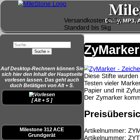
Mile
Versandkosten DHL
Daisy, MP3, A
Standard bis 5kg
Deutschland
ZyMarker 
Nachnahme: 8.95 €
Deutschland
Vorkasse: 6.95 €
Auf Desktop-Rechnern können Sie
Deutschland PayPal:
sich hier den Inhalt der Hauptseite
Diese Stifte wurden
6.95 €
vorlesen lassen. Das geht auch
Testen vieler Marke
EU (inkl. Schweiz)
duch Betätigen von Alt + S.
QR Code:
Papier und mit Zyfu
Vorkasse: 20.00 €
Der Zymarker kommt
EU (inkl. Schweiz)
[ Alt + S ]
PayPal: 20.00 €
Preisübersic
Der Versand erfolgt als
versichertes Paket.
Milestone 312 ACE
Artikelnummer: ZY
Grundgerät
Artikelnummer: ZYT
Selbstabholung vom