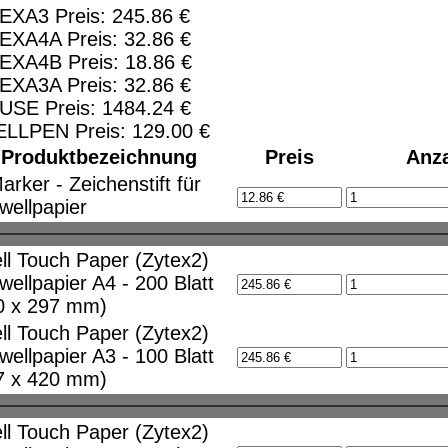
EXA3 Preis: 245.86 €
EXA4A Preis: 32.86 €
EXA4B Preis: 18.86 €
EXA3A Preis: 32.86 €
USE Preis: 1484.24 €
sind Eigentum der jeweiligen Firmen. Preisänder
ELLPEN Preis: 129.00 €
Produktbezeichnung
Preis
Anz
rker - Zeichenstift für
Haftung für Links hat das Landgericht Hamburg en
wellpapier
halte der gelinkten Seite ggf. mit zu verantworten 
 ausdrücklich von diesen Inhalten distanziert. Hie
ll Touch Paper (Zytex2)
ten, aller gelinkten Seiten auf unserer Homepage 
wellpapier A4 - 200 Blatt
 gilt für alle auf unserer Homepage angebrachten Li
0 x 297 mm)
ur Online-Streitbeilegung (OS) bereit. Die Plattfo
ll Touch Paper (Zytex2)
re E-Mailadresse lautet:
info@milestone-ace.de
.
wellpapier A3 - 100 Blatt
chutz
Urheberrechte
Kontakt
Links
Katalog (PD
7 x 420 mm)
ll Touch Paper (Zytex2)