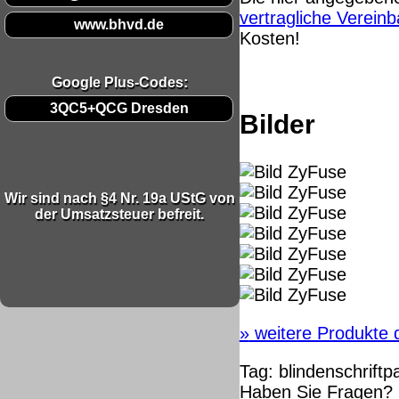
vertragliche Verein
www.bhvd.de
Kosten!
Google Plus-Codes:
3QC5+QCG Dresden
Bilder
Wir sind nach §4 Nr. 19a UStG von
der Umsatzsteuer befreit.
»
weitere Produkte d
Tag:
blindenschriftp
Haben Sie Fragen? 