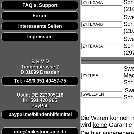
Sch
Diese Website nutzt Cookies, um bestmögliche Fun
FAQ´s, Support
(21
This website uses cookies to provide the best possi
Forum
Swe
Sch
Ok, verstanden
Mehr Infos
interessante Seiten
(21
Impressum
Swe
Sch
(29
B H V D
Tannenstrasse 2
Swe
D 01099 Dresden
Mac
Tel: +49/0 351 40457-75
Sch
'Swe
UstId:
DE 223905118
Sch
IK=591 420 965
PayPal:
paypal.me/blindenhilfsmittel
Die Waren können i
wird
keine
Garantie 
info@milestone-ace.de
Die hier angegeben