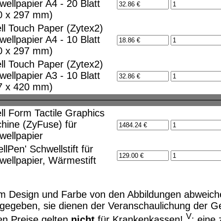
wellpapier A4 - 20 Blatt
ktionalität bieten zu können.
0 x 297 mm)
ble functionality.
ll Touch Paper (Zytex2)
wellpapier A4 - 10 Blatt
0 x 297 mm)
ll Touch Paper (Zytex2)
wellpapier A3 - 10 Blatt
7 x 420 mm)
ll Form Tactile Graphics
hine (ZyFuse) für
wellpapier
llPen' Schwellstift für
wellpapier, Wärmestift
m Design und Farbe von den Abbildungen abweiche
gegeben, sie dienen der Veranschaulichung der Ge
V
en Preise gelten
nicht
für Krankenkassen!
: eine 