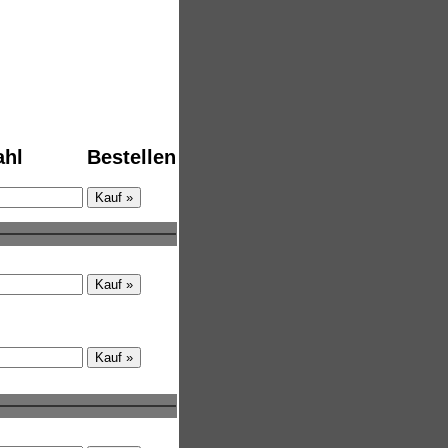
ungen,
ahl
Bestellen
tschieden,
hat. Dieses
rmit
und machen
nks.
rm finden
F)