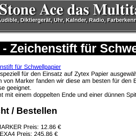
Stone Ace das Multit
udible, Diktiergerät, Uhr, Kalnder, Radio, Farberkenne
- Zeichenstift für Schwe
Software Download only
Deutschland Vorkasse: 0.00 €
 speziell für den Einsatz auf Zytex Papier ausgewä
Deutschland PayPal: 0.00 €
n von Marker fanden wir diese am besten für den E
EU (inkl. Schweiz) Vorkasse: 0.00 €
se geeignet.
EU (inkl. Schweiz) PayPal: 0.00 €
 mit einem doppelten Ende und einer dünnen Spit
Bei dieser Versandart erhalten Sie per Email z.B. 
ht / Bestellen
Lizenzschlüssel und die Rechnung / Lieferschein. S
also
keinen Datenträger
.
MARKER Preis: 12.86 €
EXA4 Preis: 245.86 €