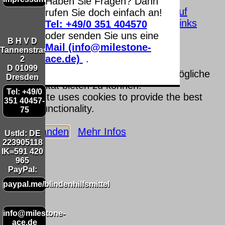
ace.de
.
Haben Sie Fragen? Dann
Seitenanfang
Impressum
AGB
Widerruf
rufen Sie doch einfach an!
Datenschutz
Urheberrechte
Kontakt
Links
Tel:
+49/0 351 404570
Katalog (PDF)
Sitemap
oder senden Sie uns eine
B H V D
Mail (info@milestone-
große Anzeige
Schließen
X
Tannenstrasse
ace.de)
.
2
D 01099
Diese Website nutzt Cookies, um bestmögliche
Dresden
Funktionalität bieten zu können.
Tel: +49/0
This website uses cookies to provide the best
351 40457-
possible functionality.
75
Ok, verstanden
Mehr Infos
UstId:
DE
223905118
IK=591 420
965
PayPal:
paypal.me/blindenhilfsmittel
info@milestone-
ace.de