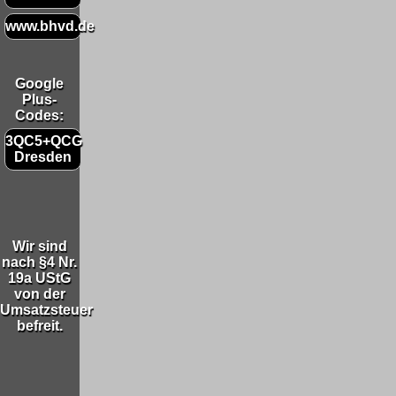
www.bhvd.de
Google
Plus-
Codes:
3QC5+QCG
Dresden
Wir sind
nach §4 Nr.
19a UStG
von der
Umsatzsteuer
befreit.