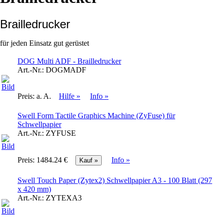
Brailledrucker
für jeden Einsatz gut gerüstet
DOG Multi ADF - Brailledrucker
Art.-Nr.:
DOGMADF
Preis:
a. A.
Hilfe »
Info »
Swell Form Tactile Graphics Machine (ZyFuse) für
Schwellpapier
Art.-Nr.:
ZYFUSE
Preis:
1484.24 €
Info »
Swell Touch Paper (Zytex2) Schwellpapier A3 - 100 Blatt (297
x 420 mm)
Art.-Nr.:
ZYTEXA3