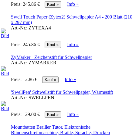
Preis:
245.86 €
Info »
Swell Touch Paper (Zytex2) Schwellpapier A4 - 200 Blatt (210
x 297 mm)
Art.-Nr.:
ZYTEXA4
Preis:
245.86 €
Info »
ZyMarker - Zeichenstift für Schwellpapier
Art.-Nr.:
ZYMARKER
Preis:
12.86 €
Info »
'SwellPen' Schwellstift für Schwellpapier, Wärmestift
Art.-Nr.:
SWELLPEN
Preis:
129.00 €
Info »
Mountbatten Brailler Tutor, Elektronische
Blindenschreibmaschine, Braille, Sprache, Drucken