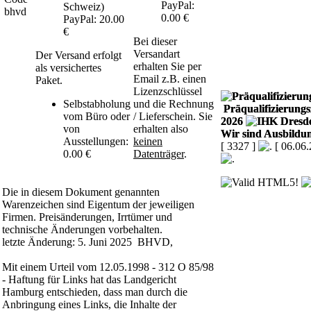
PayPal:
Schweiz)
0.00 €
PayPal: 20.00
€
Bei dieser
Versandart
Der Versand erfolgt
erhalten Sie per
als versichertes
Email z.B. einen
Paket.
Lizenzschlüssel
Selbstabholung
und die Rechnung
Präqualifizierungsz
vom Büro oder
/ Lieferschein. Sie
2026
von
erhalten also
Wir sind Ausbildun
Ausstellungen:
keinen
[ 3327 ]
[ 06.06
0.00 €
Datenträger
.
Die in diesem Dokument genannten
Warenzeichen sind Eigentum der jeweiligen
Firmen. Preisänderungen, Irrtümer und
technische Änderungen vorbehalten.
letzte Änderung: 5. Juni 2025 BHVD,
Mit einem Urteil vom 12.05.1998 - 312 O 85/98
- Haftung für Links hat das Landgericht
Hamburg entschieden, dass man durch die
Anbringung eines Links, die Inhalte der