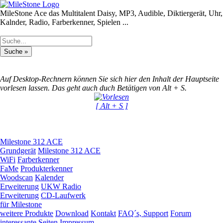
MileStone Ace das Multitalent
Daisy, MP3, Audible, Diktiergerät, Uhr,
Kalnder, Radio, Farberkenner, Spielen ...
Auf Desktop-Rechnern können Sie sich hier den Inhalt der Hauptseite
vorlesen lassen. Das geht auch duch Betätigen von Alt + S.
[ Alt + S ]
Milestone 312 ACE
Grundgerät
Milestone 312 ACE
WiFi
Farberkenner
FaMe
Produkterkenner
Woodscan
Kalender
Erweiterung
UKW Radio
Erweiterung
CD-Laufwerk
für Milestone
weitere Produkte
Download
Kontakt
FAQ´s, Support
Forum
interessante Seiten
Impressum