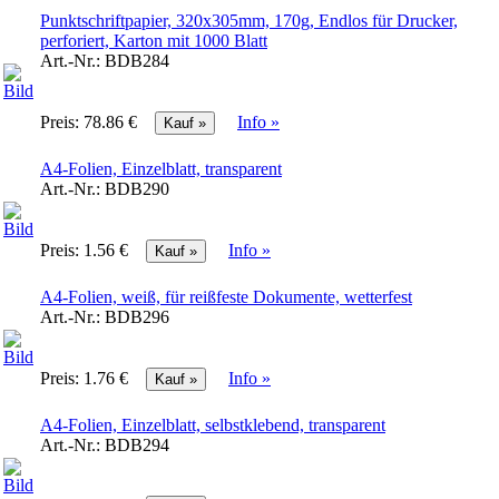
Punktschriftpapier, 320x305mm, 170g, Endlos für Drucker,
perforiert, Karton mit 1000 Blatt
Art.-Nr.:
BDB284
Preis:
78.86 €
Info »
A4-Folien, Einzelblatt, transparent
Art.-Nr.:
BDB290
Preis:
1.56 €
Info »
A4-Folien, weiß, für reißfeste Dokumente, wetterfest
Art.-Nr.:
BDB296
Preis:
1.76 €
Info »
A4-Folien, Einzelblatt, selbstklebend, transparent
Art.-Nr.:
BDB294