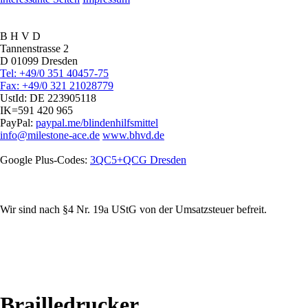
B H V D
Tannenstrasse 2
D 01099 Dresden
Tel: +49/0 351 40457-75
Fax: +49/0 321 21028779
UstId:
DE 223905118
IK=591 420 965
PayPal:
paypal.me/blindenhilfsmittel
info@milestone-ace.de
www.bhvd.de
Google Plus-Codes:
3QC5+QCG Dresden
Wir sind nach §4 Nr. 19a UStG von der Umsatzsteuer befreit.
Brailledrucker