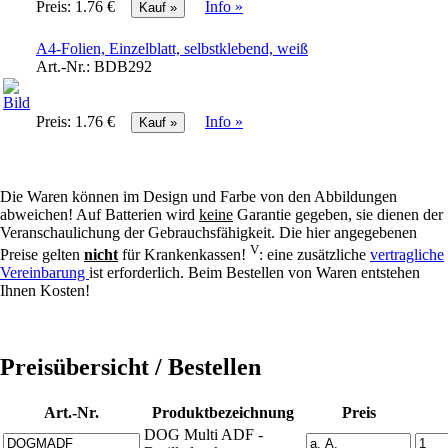
Preis:
1.76 €
Info »
A4-Folien, Einzelblatt, selbstklebend, weiß
Art.-Nr.:
BDB292
Preis:
1.76 €
Info »
Die Waren können im Design und Farbe von den Abbildungen
abweichen! Auf Batterien wird
keine
Garantie gegeben, sie dienen der
Veranschaulichung der Gebrauchsfähigkeit. Die hier angegebenen
V
Preise gelten
nicht
für Krankenkassen!
: eine zusätzliche
vertragliche
Vereinbarung
ist erforderlich. Beim Bestellen von Waren entstehen
Ihnen Kosten!
Preisübersicht / Bestellen
Art.-Nr.
Produktbezeichnung
Preis
DOG Multi ADF -